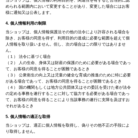
当ショップは、個人情報の利用目的を、関連性を有すると合理的に認
められる範囲内において変更することがあり、変更した場合にはお客
様に通知又は公表します。
4. 個人情報利用の制限
当ショップは、個人情報保護法その他の法令により許容される場合を
除き、お客様の同意を得ず、利用目的の達成に必要な範囲を超えて個
人情報を取り扱いません。但し、次の場合はこの限りではありませ
ん。
（１） 法令に基づく場合
（２） 人の生命、身体又は財産の保護のために必要がある場合であっ
て、お客様の同意を得ることが困難であるとき
（３） 公衆衛生の向上又は児童の健全な育成の推進のために特に必要
がある場合であって、お客様の同意を得ることが困難であるとき
（４） 国の機関もしくは地方公共団体又はその委託を受けた者が法令
の定める事務を遂行することに対して協力する必要がある場合であっ
て、お客様の同意を得ることにより当該事務の遂行に支障を及ぼすお
それがあるとき
5. 個人情報の適正な取得
当ショップは、適正に個人情報を取得し、偽りその他不正の手段によ
り取得しません。