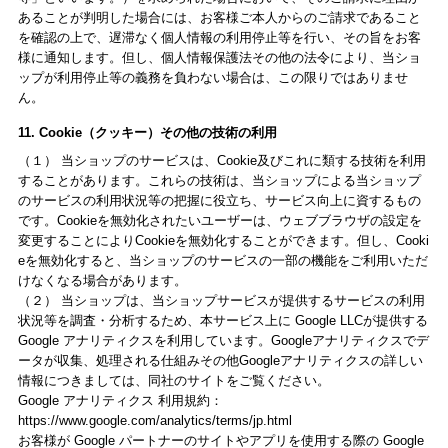
あることが判明した場合には、お客様ご本人からのご請求であること
を確認の上で、遅滞なく個人情報の利用停止等を行い、その旨をお客
様に通知します。但し、個人情報保護法その他の法令により、当ショ
ップが利用停止等の義務を負わない場合は、この限りではありませ
ん。
11. Cookie（クッキー）その他の技術の利用
（１） 当ショップのサービスは、Cookie及びこれに類する技術を利用
することがあります。これらの技術は、当ショップによる当ショップ
のサービスの利用状況等の把握に役立ち、サービス向上に資するもの
です。Cookieを無効化されたいユーザーは、ウェブブラウザの設定を
変更することによりCookieを無効化することができます。但し、Cooki
eを無効化すると、当ショップのサービスの一部の機能をご利用いただ
けなくなる場合があります。
（２） 当ショップは、当ショップサービスが提供するサービスの利用
状況等を調査・分析するため、本サービス上に Google LLCが提供する
Google アナリティクスを利用しています。Googleアナリティクスでデ
ータが収集、処理される仕組みその他Googleアナリティクスの詳しい
情報につきましては、同社のサイトをご覧ください。
Google アナリティクス 利用規約：
https://www.google.com/analytics/terms/jp.html
お客様が Google パートナーのサイトやアプリを使用する際の Google