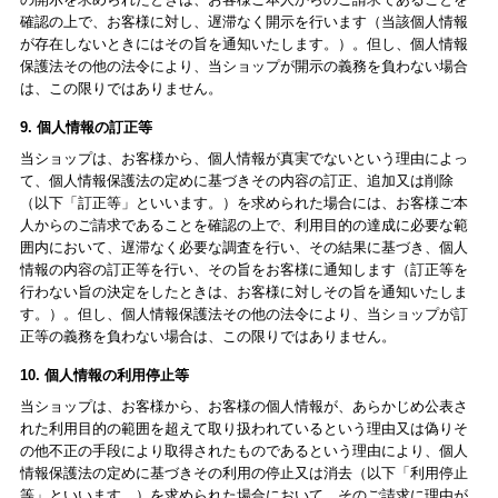
確認の上で、お客様に対し、遅滞なく開示を行います（当該個人情報
が存在しないときにはその旨を通知いたします。）。但し、個人情報
保護法その他の法令により、当ショップが開示の義務を負わない場合
は、この限りではありません。
9. 個人情報の訂正等
当ショップは、お客様から、個人情報が真実でないという理由によっ
て、個人情報保護法の定めに基づきその内容の訂正、追加又は削除
（以下「訂正等」といいます。）を求められた場合には、お客様ご本
人からのご請求であることを確認の上で、利用目的の達成に必要な範
囲内において、遅滞なく必要な調査を行い、その結果に基づき、個人
情報の内容の訂正等を行い、その旨をお客様に通知します（訂正等を
行わない旨の決定をしたときは、お客様に対しその旨を通知いたしま
す。）。但し、個人情報保護法その他の法令により、当ショップが訂
正等の義務を負わない場合は、この限りではありません。
10. 個人情報の利用停止等
当ショップは、お客様から、お客様の個人情報が、あらかじめ公表さ
れた利用目的の範囲を超えて取り扱われているという理由又は偽りそ
の他不正の手段により取得されたものであるという理由により、個人
情報保護法の定めに基づきその利用の停止又は消去（以下「利用停止
等」といいます。）を求められた場合において、そのご請求に理由が